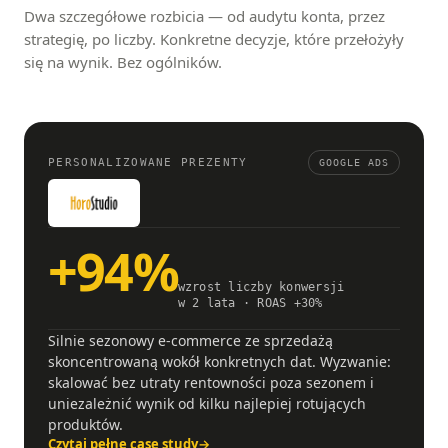
Dwa szczegółowe rozbicia — od audytu konta, przez
strategię, po liczby. Konkretne decyzje, które przełożyły
się na wynik. Bez ogólników.
PERSONALIZOWANE PREZENTY
GOOGLE ADS
+94%
wzrost liczby konwersji
w 2 lata · ROAS +30%
Silnie sezonowy e-commerce ze sprzedażą
skoncentrowaną wokół konkretnych dat. Wyzwanie:
skalować bez utraty rentowności poza sezonem i
uniezależnić wynik od kilku najlepiej rotujących
produktów.
Czytaj pełne case study
→