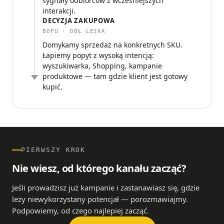
sygnały odbiorców z wcześniejszych
interakcji.
DECYZJA ZAKUPOWA
BOFU · DÓŁ LEJKA
Domykamy sprzedaż na konkretnych SKU.
Łapiemy popyt z wysoką intencją:
wyszukiwarka, Shopping, kampanie
produktowe — tam gdzie klient jest gotowy
kupić.
PIERWSZY KROK
Nie wiesz, od którego kanału zacząć?
Jeśli prowadzisz już kampanie i zastanawiasz się, gdzie
leży niewykorzystany potencjał — porozmawiajmy.
Podpowiemy, od czego najlepiej zacząć.