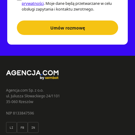
prywatności
. Moje dane będą przetwarzane w celu
obsługi zapytania i kontaktu zwrotnego.
Umów rozmowę
Agencja.com Sp. z o.o.
ul. Juliusza Słowackiego 24/1101
35-060 Rzeszów
NIP 8133847596
LI
FB
IN