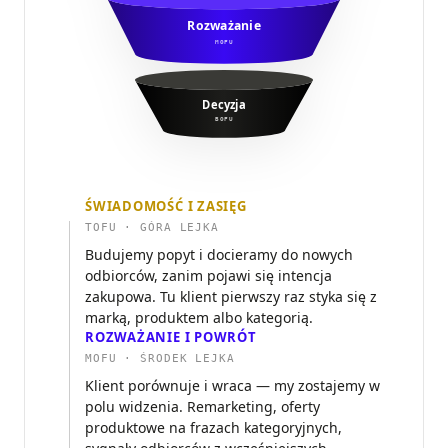
Rozważanie
MOFU
Decyzja
BOFU
ŚWIADOMOŚĆ I ZASIĘG
TOFU · GÓRA LEJKA
Budujemy popyt i docieramy do nowych
odbiorców, zanim pojawi się intencja
zakupowa. Tu klient pierwszy raz styka się z
marką, produktem albo kategorią.
ROZWAŻANIE I POWRÓT
MOFU · ŚRODEK LEJKA
Klient porównuje i wraca — my zostajemy w
polu widzenia. Remarketing, oferty
produktowe na frazach kategoryjnych,