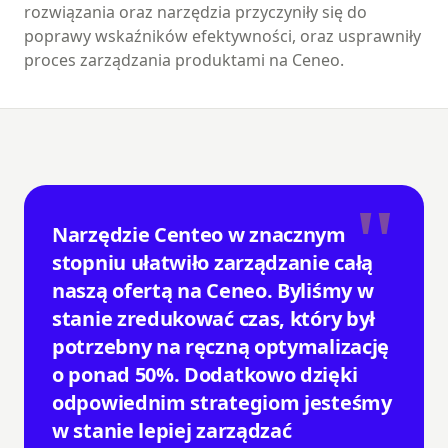
rozwiązania oraz narzędzia przyczyniły się do
poprawy wskaźników efektywności, oraz usprawniły
proces zarządzania produktami na Ceneo.
"
Narzędzie Centeo w znacznym
stopniu ułatwiło zarządzanie całą
naszą ofertą na Ceneo. Byliśmy w
stanie zredukować czas, który był
potrzebny na ręczną optymalizację
o ponad 50%. Dodatkowo dzięki
odpowiednim strategiom jesteśmy
w stanie lepiej zarządzać