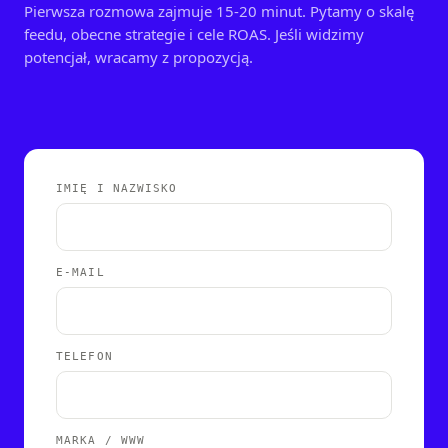
Pierwsza rozmowa zajmuje 15-20 minut. Pytamy o skalę
feedu, obecne strategie i cele ROAS. Jeśli widzimy
potencjał, wracamy z propozycją.
IMIĘ I NAZWISKO
E-MAIL
TELEFON
MARKA / WWW