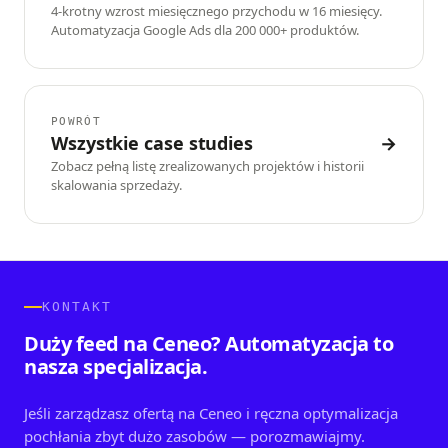
4-krotny wzrost miesięcznego przychodu w 16 miesięcy.
Automatyzacja Google Ads dla 200 000+ produktów.
POWRÓT
Wszystkie case studies
→
Zobacz pełną listę zrealizowanych projektów i historii
skalowania sprzedaży.
KONTAKT
Duży feed na Ceneo? Automatyzacja to
nasza specjalizacja.
Jeśli zarządzasz ofertą na Ceneo i ręczna optymalizacja
pochłania zbyt dużo zasobów — porozmawiajmy.