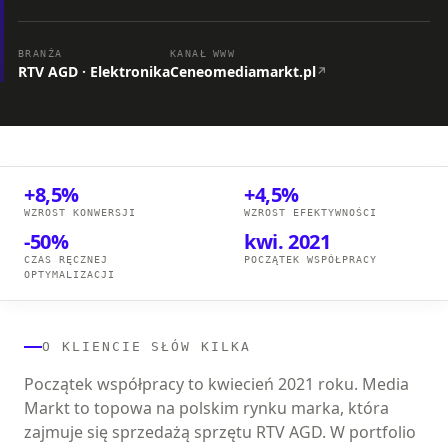
BRANŻA
KANAŁ
WWW
RTV AGD · Elektronika
Ceneo
mediamarkt.pl
↗
+8,5%
+4,5%
WZROST KONWERSJI
WZROST EFEKTYWNOŚCI
-50%
kwi. 2021
CZAS RĘCZNEJ
POCZĄTEK WSPÓŁPRACY
OPTYMALIZACJI
O KLIENCIE SŁÓW KILKA
Początek współpracy to kwiecień 2021 roku. Media
Markt to topowa na polskim rynku marka, która
zajmuje się sprzedażą sprzętu RTV AGD. W portfolio