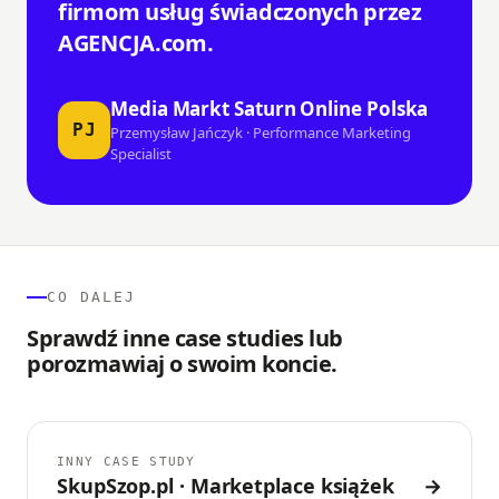
firmom usług świadczonych przez
AGENCJA.com.
Media Markt Saturn Online Polska
PJ
Przemysław Jańczyk · Performance Marketing
Specialist
CO DALEJ
Sprawdź inne case studies lub
porozmawiaj o swoim koncie.
INNY CASE STUDY
SkupSzop.pl · Marketplace książek
→