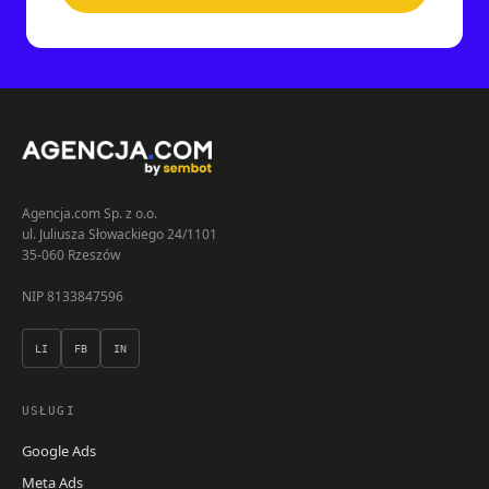
Agencja.com Sp. z o.o.
ul. Juliusza Słowackiego 24/1101
35-060 Rzeszów
NIP 8133847596
LI
FB
IN
USŁUGI
Google Ads
Meta Ads