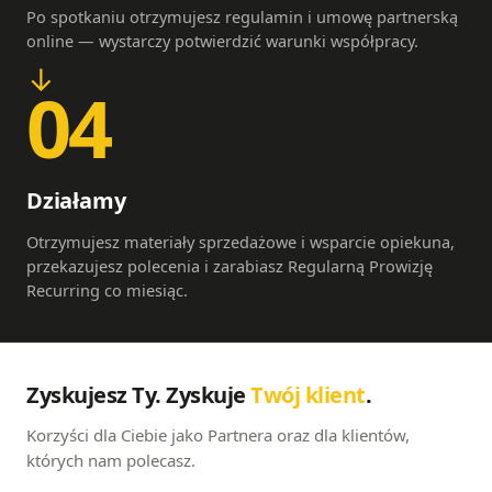
Po spotkaniu otrzymujesz regulamin i umowę partnerską
online — wystarczy potwierdzić warunki współpracy.
04
Działamy
Otrzymujesz materiały sprzedażowe i wsparcie opiekuna,
przekazujesz polecenia i zarabiasz Regularną Prowizję
Recurring co miesiąc.
Zyskujesz Ty. Zyskuje
Twój klient
.
Korzyści dla Ciebie jako Partnera oraz dla klientów,
których nam polecasz.