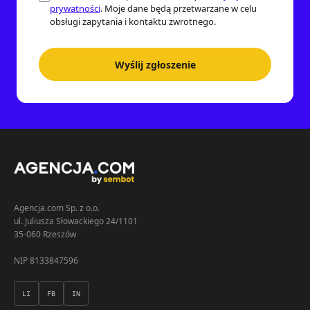
prywatności
. Moje dane będą przetwarzane w celu
obsługi zapytania i kontaktu zwrotnego.
Wyślij zgłoszenie
Agencja.com Sp. z o.o.
ul. Juliusza Słowackiego 24/1101
35-060 Rzeszów
NIP 8133847596
LI
FB
IN